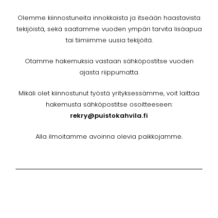
Olemme kiinnostuneita innokkaista ja itseään haastavista
tekijöistä, sekä saatamme vuoden ympäri tarvita lisäapua
tai tiimiimme uusia tekijöitä.
Otamme hakemuksia vastaan sähköpostitse vuoden
ajasta riippumatta.
Mikäli olet kiinnostunut työstä yrityksessämme, voit laittaa
hakemusta sähköpostitse osoitteeseen:
rekry@puistokahvila.fi
Alla ilmoitamme avoinna olevia paikkojamme.